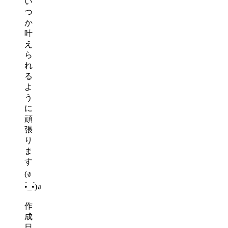
い
つ
か
叶
え
ら
れ
る
よ
う
に
頑
張
り
ま
す
(ง
•̀_•́)ง
作
成
日