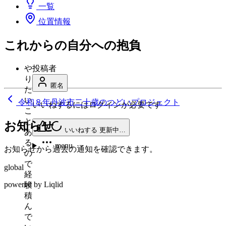
一覧
位置情報
これからの自分への抱負
や
投稿者
り
匿名
た
い
令和８年丹波市二十歳のつどいプロジェクト
いいねするにはログインが必要です
こ
と
お知らせ
いいねする
更新中…
あ
る
menu
お知らせから過去の通知を確認できます。
の
で
global
経
powered by Liqlid
験
積
ん
で