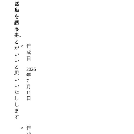
お
活
店
動
を
を
作
誘
る
う
事。
こ
と
作
が
成
い
日
い
と
2026
思
年
い
7
い
月
た
11
し
日
し
ま
す
作