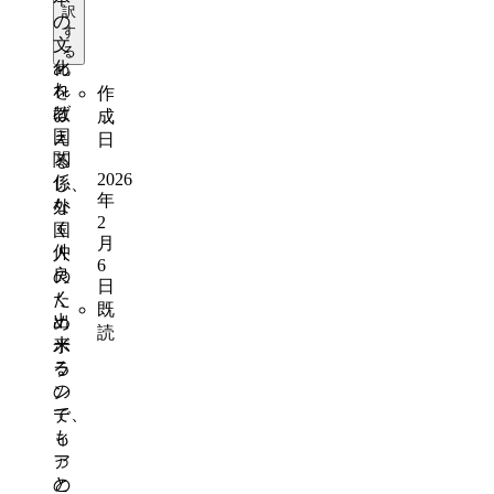
訳
題
の
す
が
文
る
あ
化
れ
を
作
ば
教
成
国
え
日
関
る
2026
係
し、
年
な
外
2
く
国
月
仲
人
6
良
の
日
く
た
既
出
め
読
来
ボ
る
ラ
の
ン
で、
テ
も
ィ
っ
ア
と
の