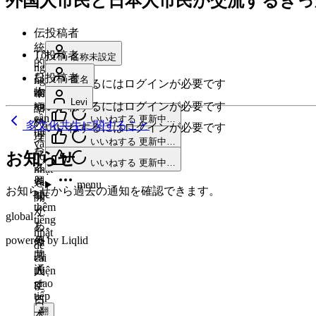
外国人市民と日本人市民が交流するき
伝
投稿者
統
Tôi
投稿者
名称未設定
的
nghĩ
な
日
投稿者
người
匿名
いいねするにはログインが必要です
物
nước
本
Levi
ngoài
いいねするにはログインが必要です
や
語
cần
いいねする
更新中…
料
の
多文化共生に関すること
いいねするにはログインが必要です
hiểu
理
ク
menu
いいねする
更新中…
văn
な
ラ
お知らせ
hóa
menu
いいねする
更新中…
ど、
ス
nhật
興
và
を
menu
お知らせから過去の通知を確認できます。
học
味
開
thêm
が
く
global
tiếng
あ
し、
nhật
powered by Liqlid
る
外
để
共
国
cải
通
thiện
人
giao
す
に
tiếp
る
日
翻
話
本